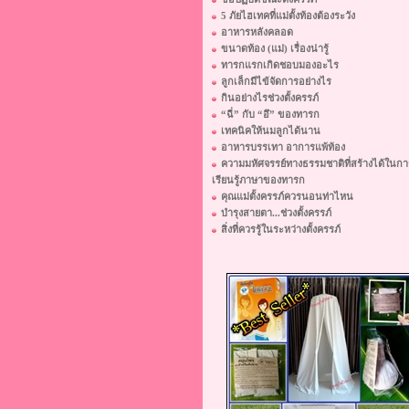
5 ภัยไฮเทคที่แม่ตั้งท้องต้องระวัง
อาหารหลังคลอด
ขนาดท้อง (แม่) เรื่องน่ารู้
ทารกแรกเกิดชอบมองอะไร
ลูกเล็กมีไข้จัดการอย่างไร
กินอย่างไรช่วงตั้งครรภ์
“ฉี่” กับ “อึ” ของทารก
เทคนิคให้นมลูกได้นาน
อาหารบรรเทา อาการแพ้ท้อง
ความมหัศจรรย์ทางธรรมชาติที่สร้างได้ในกา
เรียนรู้ภาษาของทารก
คุณแม่ตั้งครรภ์ควรนอนท่าไหน
บำรุงสายตา...ช่วงตั้งครรภ์
สิ่งที่ควรรู้ในระหว่างตั้งครรภ์