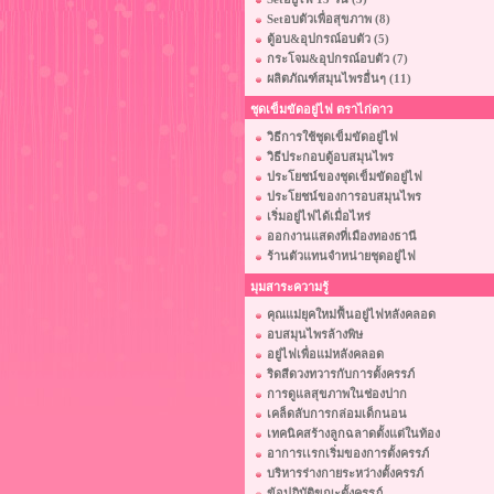
Setอบตัวเพื่อสุขภาพ (8)
ตู้อบ&อุปกรณ์อบตัว (5)
กระโจม&อุปกรณ์อบตัว (7)
ผลิตภัณฑ์สมุนไพรอื่นๆ (11)
ชุดเข็มขัดอยู่ไฟ ตราไก่ดาว
วิธีการใช้ชุดเข็มขัดอยู่ไฟ
วิธีประกอบตู้อบสมุนไพร
ประโยชน์ของชุดเข็มขัดอยู่ไฟ
ประโยชน์ของการอบสมุนไพร
เริ่มอยู่ไฟได้เมื่อไหร่
ออกงานแสดงที่เมืองทองธานี
ร้านตัวแทนจำหน่ายชุดอยู่ไฟ
มุมสาระความรู้
คุณแม่ยุคใหม่ฟื้นอยู่ไฟหลังคลอด
อบสมุนไพรล้างพิษ
อยู่ไฟเพื่อแม่หลังคลอด
ริดสีดวงทวารกับการตั้งครรภ์
การดูแลสุขภาพในช่องปาก
เคล็ดลับการกล่อมเด็กนอน
เทคนิคสร้างลูกฉลาดตั้งแต่ในท้อง
อาการเเรกเริ่มของการตั้งครรภ์
บริหารร่างกายระหว่างตั้งครรภ์
ข้อปฏิบัติขณะตั้งครรภ์