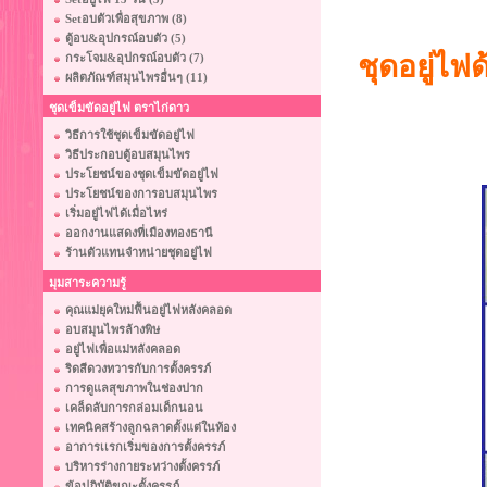
Setอบตัวเพื่อสุขภาพ (8)
ตู้อบ&อุปกรณ์อบตัว (5)
ชุดอยู่ไฟด
กระโจม&อุปกรณ์อบตัว (7)
ผลิตภัณฑ์สมุนไพรอื่นๆ (11)
ชุดเข็มขัดอยู่ไฟ ตราไก่ดาว
วิธีการใช้ชุดเข็มขัดอยู่ไฟ
วิธีประกอบตู้อบสมุนไพร
ประโยชน์ของชุดเข็มขัดอยู่ไฟ
ประโยชน์ของการอบสมุนไพร
เริ่มอยู่ไฟได้เมื่อไหร่
ออกงานแสดงที่เมืองทองธานี
ร้านตัวแทนจำหน่ายชุดอยู่ไฟ
มุมสาระความรู้
คุณแม่ยุคใหม่ฟื้นอยู่ไฟหลังคลอด
อบสมุนไพรล้างพิษ
อยู่ไฟเพื่อแม่หลังคลอด
ริดสีดวงทวารกับการตั้งครรภ์
การดูแลสุขภาพในช่องปาก
เคล็ดลับการกล่อมเด็กนอน
เทคนิคสร้างลูกฉลาดตั้งแต่ในท้อง
อาการเเรกเริ่มของการตั้งครรภ์
บริหารร่างกายระหว่างตั้งครรภ์
ข้อปฏิบัติขณะตั้งครรภ์