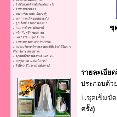
5 ภัยไฮเทคที่แม่ตั้งท้องต้องระวัง
อาหารหลังคลอด
ขนาดท้อง (แม่) เรื่องน่ารู้
ทารกแรกเกิดชอบมองอะไร
ลูกเล็กมีไข้จัดการอย่างไร
ชุ
กินอย่างไรช่วงตั้งครรภ์
“ฉี่” กับ “อึ” ของทารก
เทคนิคให้นมลูกได้นาน
อาหารบรรเทา อาการแพ้ท้อง
ความมหัศจรรย์ทางธรรมชาติที่สร้างได้ในการ
เรียนรู้ภาษาของทารก
คุณแม่ตั้งครรภ์ควรนอนท่าไหน
บำรุงสายตา...ช่วงตั้งครรภ์
สิ่งที่ควรรู้ในระหว่างตั้งครรภ์
รายละเอียดส
ประกอบด้ว
1.ชุดเข็มขัด
ครั้ง)