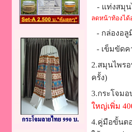
- แท่งสมุ
ลดหน้าท้องได้
- กล่องอลู
- เข็มขัดค
2.สมุนไพรอบ
ครั้ง)
3.กระโจมอ
ใหญ่เพิ่ม 40
4.คู่มือขั้น