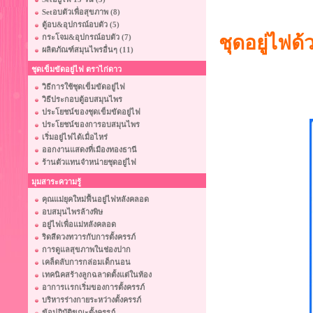
Setอบตัวเพื่อสุขภาพ (8)
ตู้อบ&อุปกรณ์อบตัว (5)
ชุดอยู่ไฟด้
กระโจม&อุปกรณ์อบตัว (7)
ผลิตภัณฑ์สมุนไพรอื่นๆ (11)
ชุดเข็มขัดอยู่ไฟ ตราไก่ดาว
วิธีการใช้ชุดเข็มขัดอยู่ไฟ
วิธีประกอบตู้อบสมุนไพร
ประโยชน์ของชุดเข็มขัดอยู่ไฟ
ประโยชน์ของการอบสมุนไพร
เริ่มอยู่ไฟได้เมื่อไหร่
ออกงานแสดงที่เมืองทองธานี
ร้านตัวแทนจำหน่ายชุดอยู่ไฟ
มุมสาระความรู้
คุณแม่ยุคใหม่ฟื้นอยู่ไฟหลังคลอด
อบสมุนไพรล้างพิษ
อยู่ไฟเพื่อแม่หลังคลอด
ริดสีดวงทวารกับการตั้งครรภ์
การดูแลสุขภาพในช่องปาก
เคล็ดลับการกล่อมเด็กนอน
เทคนิคสร้างลูกฉลาดตั้งแต่ในท้อง
อาการเเรกเริ่มของการตั้งครรภ์
บริหารร่างกายระหว่างตั้งครรภ์
ข้อปฏิบัติขณะตั้งครรภ์