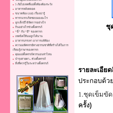
5 ภัยไฮเทคที่แม่ตั้งท้องต้องระวัง
อาหารหลังคลอด
ขนาดท้อง (แม่) เรื่องน่ารู้
ทารกแรกเกิดชอบมองอะไร
ลูกเล็กมีไข้จัดการอย่างไร
ชุ
กินอย่างไรช่วงตั้งครรภ์
“ฉี่” กับ “อึ” ของทารก
เทคนิคให้นมลูกได้นาน
อาหารบรรเทา อาการแพ้ท้อง
ความมหัศจรรย์ทางธรรมชาติที่สร้างได้ในการ
เรียนรู้ภาษาของทารก
คุณแม่ตั้งครรภ์ควรนอนท่าไหน
บำรุงสายตา...ช่วงตั้งครรภ์
สิ่งที่ควรรู้ในระหว่างตั้งครรภ์
รายละเอียดส
ประกอบด้ว
1.ชุดเข็มขัด
ครั้ง)