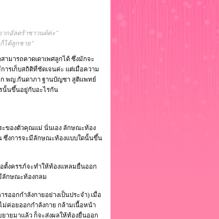
่อยากอัลตร้าซาวนด์ค่ะ”
ยก็ได้ลูกชาย”
อว่าสามารถคาดเดาเพศลูกได้ ซึ่งมักจะ
ีการเก็บสถิติที่ชัดเจนค่ะ แต่เมื่อความ
าก พญ.กันดาภา ฐานบัญชา สูติแพทย์
ั้นขึ้นอยู่กับอะไรกัน
ะของตัวคุณแม่ นั่นเอง ลักษณะท้อง
น ซึ่งการจะมีลักษณะท้องแบบใดนั้นขึ้น
่อตั้งครรภ์จะทำให้ท้องแหลมยื่นออก
ะมีลักษณะท้องกลม
การออกกำลังกายอย่างเป็นประจำ) เมื่อ
ไม่ค่อยออกกำลังกาย กล้ามเนื้อหน้า
ืดขยายมาแล้ว ก็จะส่งผลให้ท้องยื่นออก