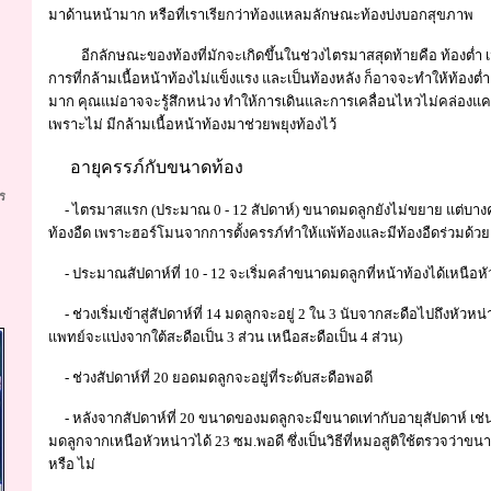
มาด้านหน้ามาก หรือที่เราเรียกว่าท้องแหลมลักษณะท้องบ่งบอกสุขภาพ
อีกลักษณะของท้องที่มักจะเกิดขึ้นในช่วงไตรมาสสุดท้ายคือ ท้องต่ำ เ
การที่กล้ามเนื้อหน้าท้องไม่แข็งแรง และเป็นท้องหลัง ก็อาจจะทำให้ท้องต่ำ 
มาก คุณแม่อาจจะรู้สึกหน่วง ทำให้การเดินและการเคลื่อนไหวไม่คล่องแคล
เพราะไม่ มีกล้ามเนื้อหน้าท้องมาช่วยพยุงท้องไว้
อายุครรภ์กับขนาดท้อง
ร
- ไตรมาสแรก (ประมาณ 0 - 12 สัปดาห์) ขนาดมดลูกยังไม่ขยาย แต่บางคนที่
ท้องอืด เพราะฮอร์โมนจากการตั้งครรภ์ทำให้แพ้ท้องและมีท้องอืดร่วมด้วย
- ประมาณสัปดาห์ที่ 10 - 12 จะเริ่มคลำขนาดมดลูกที่หน้าท้องได้เหนือหั
- ช่วงเริ่มเข้าสู่สัปดาห์ที่ 14 มดลูกจะอยู่ 2 ใน 3 นับจากสะดือไปถึงหัวห
แพทย์จะแบ่งจากใต้สะดือเป็น 3 ส่วน เหนือสะดือเป็น 4 ส่วน)
- ช่วงสัปดาห์ที่ 20 ยอดมดลูกจะอยู่ที่ระดับสะดือพอดี
- หลังจากสัปดาห์ที่ 20 ขนาดของมดลูกจะมีขนาดเท่ากับอายุสัปดาห์ เช่น
มดลูกจากเหนือหัวหน่าวได้ 23 ซม.พอดี ซึ่งเป็นวิธีที่หมอสูติใช้ตรวจว่าขน
หรือ ไม่