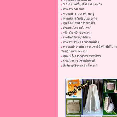
5 ภัยไฮเทคที่แม่ตั้งท้องต้องระวัง
อาหารหลังคลอด
ขนาดท้อง (แม่) เรื่องน่ารู้
ทารกแรกเกิดชอบมองอะไร
ลูกเล็กมีไข้จัดการอย่างไร
กินอย่างไรช่วงตั้งครรภ์
“ฉี่” กับ “อึ” ของทารก
เทคนิคให้นมลูกได้นาน
อาหารบรรเทา อาการแพ้ท้อง
ความมหัศจรรย์ทางธรรมชาติที่สร้างได้ในกา
เรียนรู้ภาษาของทารก
คุณแม่ตั้งครรภ์ควรนอนท่าไหน
บำรุงสายตา...ช่วงตั้งครรภ์
สิ่งที่ควรรู้ในระหว่างตั้งครรภ์