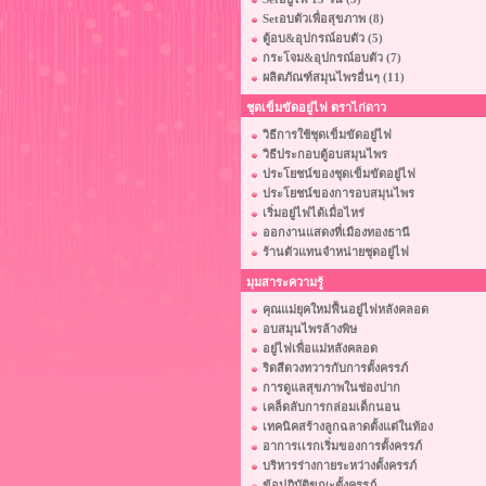
Setอบตัวเพื่อสุขภาพ (8)
ตู้อบ&อุปกรณ์อบตัว (5)
กระโจม&อุปกรณ์อบตัว (7)
ผลิตภัณฑ์สมุนไพรอื่นๆ (11)
ชุดเข็มขัดอยู่ไฟ ตราไก่ดาว
วิธีการใช้ชุดเข็มขัดอยู่ไฟ
วิธีประกอบตู้อบสมุนไพร
ประโยชน์ของชุดเข็มขัดอยู่ไฟ
ประโยชน์ของการอบสมุนไพร
เริ่มอยู่ไฟได้เมื่อไหร่
ออกงานแสดงที่เมืองทองธานี
ร้านตัวแทนจำหน่ายชุดอยู่ไฟ
มุมสาระความรู้
คุณแม่ยุคใหม่ฟื้นอยู่ไฟหลังคลอด
อบสมุนไพรล้างพิษ
อยู่ไฟเพื่อแม่หลังคลอด
ริดสีดวงทวารกับการตั้งครรภ์
การดูแลสุขภาพในช่องปาก
เคล็ดลับการกล่อมเด็กนอน
เทคนิคสร้างลูกฉลาดตั้งแต่ในท้อง
อาการเเรกเริ่มของการตั้งครรภ์
บริหารร่างกายระหว่างตั้งครรภ์
ข้อปฏิบัติขณะตั้งครรภ์