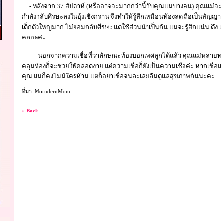
- หลังจาก 37 สัปดาห์ (หรืออาจจะมากกว่านี้กับคุณแม่บางคน) คุณแม่จะรู้ส
กำลังกลับศีรษะลงในอุ้งเชิงกราน จึงทำให้รู้สึกเหมือนท้องลด ถือเป็นสัญ
เด็กตัวใหญ่มาก ไม่ยอมกลับศีรษะ แต่ใช้ส่วนนำเป็นก้น แม่จะรู้สึกแน่น ตึง 
คลอดค่ะ
นอกจากความเชื่อที่ว่าลักษณะท้องบอกเพศลูกได้แล้ว คุณแม่หลายท่านอา
คลุมท้องก็จะช่วยให้คลอดง่าย แต่ความเชื่อก็ยังเป็นความเชื่อค่ะ หากเช
คุณ แม่ก็คงไม่มีใครห้าม แต่ก็อย่าเชื่อจนละเลยลืมดูแลสุขภาพกันนะคะ
ที่มา..MorndernMom
« Back