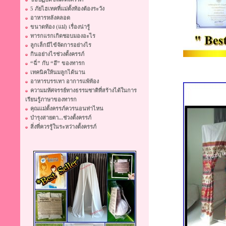
5 ภัยไฮเทคที่แม่ตั้งท้องต้องระวัง
อาหารหลังคลอด
ขนาดท้อง (แม่) เรื่องน่ารู้
ทารกแรกเกิดชอบมองอะไร
ลูกเล็กมีไข้จัดการอย่างไร
กินอย่างไรช่วงตั้งครรภ์
“ฉี่” กับ “อึ” ของทารก
เทคนิคให้นมลูกได้นาน
อาหารบรรเทา อาการแพ้ท้อง
ความมหัศจรรย์ทางธรรมชาติที่สร้างได้ในการ
เรียนรู้ภาษาของทารก
คุณแม่ตั้งครรภ์ควรนอนท่าไหน
บำรุงสายตา...ช่วงตั้งครรภ์
สิ่งที่ควรรู้ในระหว่างตั้งครรภ์