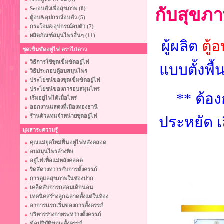
กับสุขภ
Setอบตัวเพื่อสุขภาพ (8)
ตู้อบ&อุปกรณ์อบตัว (5)
กระโจม&อุปกรณ์อบตัว (7)
ผลิตภัณฑ์สมุนไพรอื่นๆ (11)
ผู้ผลิต
ตู้
ชุดเข็มขัดอยู่ไฟ ตราไก่ดาว
วิธีการใช้ชุดเข็มขัดอยู่ไฟ
แบบตั้งพื
วิธีประกอบตู้อบสมุนไพร
ประโยชน์ของชุดเข็มขัดอยู่ไฟ
ประโยชน์ของการอบสมุนไพร
** ต้อ
เริ่มอยู่ไฟได้เมื่อไหร่
ออกงานแสดงที่เมืองทองธานี
ร้านตัวแทนจำหน่ายชุดอยู่ไฟ
ประหยัด เ
มุมสาระความรู้
คุณแม่ยุคใหม่ฟื้นอยู่ไฟหลังคลอด
อบสมุนไพรล้างพิษ
อยู่ไฟเพื่อแม่หลังคลอด
ริดสีดวงทวารกับการตั้งครรภ์
การดูแลสุขภาพในช่องปาก
เคล็ดลับการกล่อมเด็กนอน
เทคนิคสร้างลูกฉลาดตั้งแต่ในท้อง
อาการเเรกเริ่มของการตั้งครรภ์
บริหารร่างกายระหว่างตั้งครรภ์
ข้อปฏิบัติขณะตั้งครรภ์