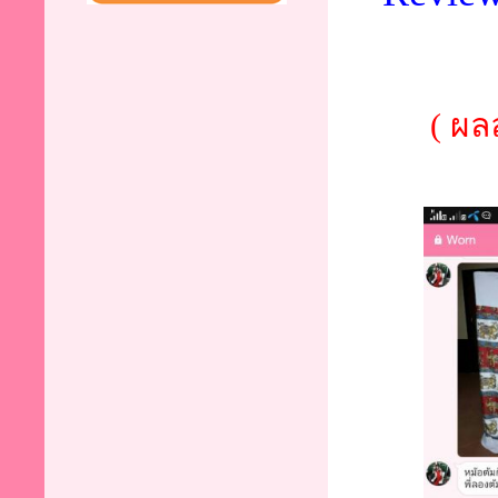
( ผลล