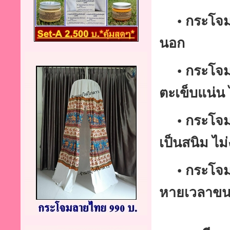
• กระโจมมีต
นอก
• กระโจมทา
ตะเข็บแน่น 
• กระโจมตั
เป็นสนิม ไม่
• กระโจมบร
หายเวลาขน