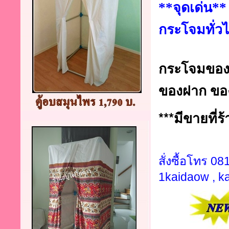
**จุดเด่น*
กระโจมทั่ว
กระโจมของจ
ของฝาก ของ
***มีขายที่ร
สั่งซื้อโทร 0
1kaidaow , k