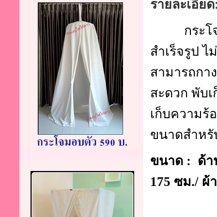
รายละเอียด
กระโ
สำเร็จรูป ไ
สามารถกางแข
สะดวก พับเก็
เก็บความร้
ขนาดสำหรั
ขนาด :
ด้า
175 ซม./ ผ้