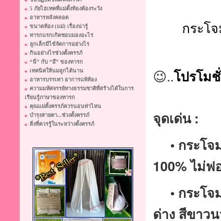
5 ภัยไฮเทคที่แม่ตั้งท้องต้องระวัง
อาหารหลังคลอด
กระโจ
ขนาดท้อง (แม่) เรื่องน่ารู้
ทารกแรกเกิดชอบมองอะไร
ลูกเล็กมีไข้จัดการอย่างไร
กินอย่างไรช่วงตั้งครรภ์
“ฉี่” กับ “อึ” ของทารก
😉..
โปรโมชั
เทคนิคให้นมลูกได้นาน
อาหารบรรเทา อาการแพ้ท้อง
ความมหัศจรรย์ทางธรรมชาติที่สร้างได้ในการ
เรียนรู้ภาษาของทารก
คุณแม่ตั้งครรภ์ควรนอนท่าไหน
จุดเด่น :
บำรุงสายตา...ช่วงตั้งครรภ์
สิ่งที่ควรรู้ในระหว่างตั้งครรภ์
• กระโจม
100% ไม่ฟอ
• กระโจมใช
ด่าง สีขาว