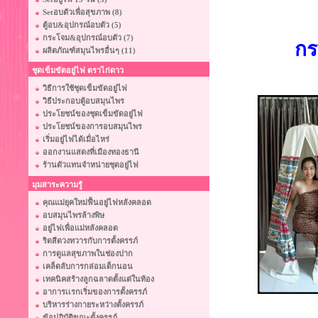
Setอบตัวเพื่อสุขภาพ (8)
ตู้อบ&อุปกรณ์อบตัว (5)
กระโจม&อุปกรณ์อบตัว (7)
กร
ผลิตภัณฑ์สมุนไพรอื่นๆ (11)
ชุดเข็มขัดอยู่ไฟ ตราไก่ดาว
วิธีการใช้ชุดเข็มขัดอยู่ไฟ
วิธีประกอบตู้อบสมุนไพร
ประโยชน์ของชุดเข็มขัดอยู่ไฟ
ประโยชน์ของการอบสมุนไพร
เริ่มอยู่ไฟได้เมื่อไหร่
ออกงานแสดงที่เมืองทองธานี
ร้านตัวแทนจำหน่ายชุดอยู่ไฟ
มุมสาระความรู้
คุณแม่ยุคใหม่ฟื้นอยู่ไฟหลังคลอด
อบสมุนไพรล้างพิษ
อยู่ไฟเพื่อแม่หลังคลอด
ริดสีดวงทวารกับการตั้งครรภ์
การดูแลสุขภาพในช่องปาก
เคล็ดลับการกล่อมเด็กนอน
เทคนิคสร้างลูกฉลาดตั้งแต่ในท้อง
อาการเเรกเริ่มของการตั้งครรภ์
บริหารร่างกายระหว่างตั้งครรภ์
ข้อปฏิบัติขณะตั้งครรภ์