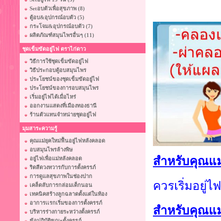
Setอบตัวเพื่อสุขภาพ (8)
ตู้อบ&อุปกรณ์อบตัว (5)
กระโจม&อุปกรณ์อบตัว (7)
ผลิตภัณฑ์สมุนไพรอื่นๆ (11)
ชุดเข็มขัดอยู่ไฟ ตราไก่ดาว
วิธีการใช้ชุดเข็มขัดอยู่ไฟ
วิธีประกอบตู้อบสมุนไพร
ประโยชน์ของชุดเข็มขัดอยู่ไฟ
ประโยชน์ของการอบสมุนไพร
เริ่มอยู่ไฟได้เมื่อไหร่
ออกงานแสดงที่เมืองทองธานี
ร้านตัวแทนจำหน่ายชุดอยู่ไฟ
มุมสาระความรู้
คุณแม่ยุคใหม่ฟื้นอยู่ไฟหลังคลอด
อบสมุนไพรล้างพิษ
สำหรับคุณแม
อยู่ไฟเพื่อแม่หลังคลอด
ริดสีดวงทวารกับการตั้งครรภ์
การดูแลสุขภาพในช่องปาก
ควรเริ่มอยู่
เคล็ดลับการกล่อมเด็กนอน
เทคนิคสร้างลูกฉลาดตั้งแต่ในท้อง
อาการเเรกเริ่มของการตั้งครรภ์
สำหรับคุณแม่
บริหารร่างกายระหว่างตั้งครรภ์
ข้อปฏิบัติขณะตั้งครรภ์