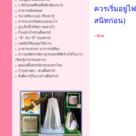
5 ภัยไฮเทคที่แม่ตั้งท้องต้องระวัง
ควรเริ่มอยู่
อาหารหลังคลอด
ขนาดท้อง (แม่) เรื่องน่ารู้
สนิทก่อน)
ทารกแรกเกิดชอบมองอะไร
ลูกเล็กมีไข้จัดการอย่างไร
กินอย่างไรช่วงตั้งครรภ์
« Back
“ฉี่” กับ “อึ” ของทารก
เทคนิคให้นมลูกได้นาน
อาหารบรรเทา อาการแพ้ท้อง
ความมหัศจรรย์ทางธรรมชาติที่สร้างได้ในการ
เรียนรู้ภาษาของทารก
คุณแม่ตั้งครรภ์ควรนอนท่าไหน
บำรุงสายตา...ช่วงตั้งครรภ์
สิ่งที่ควรรู้ในระหว่างตั้งครรภ์