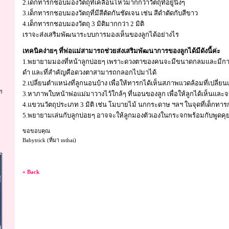
2.เด็กทารกชอบมองวัตถุที่เคลื่อนไหวมากกว่าวัตถุที่อยู่นิ่งๆ
3.เด็กทารกชอบมองวัตถุที่มีสีตัดกันชัดเจน เช่น สีดำตัดกับสีขาว
4.เด็กทารกชอบมองวัตถุ 3 มิติมากกว่า 2 มิติ
เราจะส่งเสริมพัฒนาระบบการมองเห็นของลูกได้อย่างไร
เทคนิคง่ายๆ ที่พ่อแม่สามารถช่วยส่งเสริมพัฒนาการของลูกได้มีดังนี้ค่ะ
1.พยายามมองที่หน้าลูกบ่อยๆ เพราะดวงตาของคนจะมีขนาดกลมและมีการ
ดำ และที่สำคัญคือดวงตาสามารถกลอกไปมาได้
2.เปลี่ยนตำแหน่งที่ลูกนอนบ้าง เพื่อให้ทารกได้เห็นสภาพแวดล้อมที่เปลี่ย
ร
3.หาภาพใบหน้าพ่อแม่มาวางไว้ใกล้ๆ ที่นอนของลูก เพื่อให้ลูกได้เห็นและจด
4.แขวนวัตถุประเภท 3 มิติ เช่น โมบายไม้ นกกระดาษ ฯลฯ ในจุดที่เด็กทา
5.พยายามเล่นกับลูกบ่อยๆ อาจจะให้ลูกมองตัวเองในกระจกพร้อมกับพูดคุย
ขอขอบคุณ
Babytrick (ที่มา mthai)
« Back