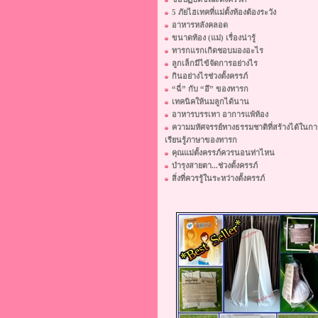
5 ภัยไฮเทคที่แม่ตั้งท้องต้องระวัง
อาหารหลังคลอด
ขนาดท้อง (แม่) เรื่องน่ารู้
ทารกแรกเกิดชอบมองอะไร
ลูกเล็กมีไข้จัดการอย่างไร
กินอย่างไรช่วงตั้งครรภ์
“ฉี่” กับ “อึ” ของทารก
เทคนิคให้นมลูกได้นาน
อาหารบรรเทา อาการแพ้ท้อง
ความมหัศจรรย์ทางธรรมชาติที่สร้างได้ในกา
เรียนรู้ภาษาของทารก
คุณแม่ตั้งครรภ์ควรนอนท่าไหน
บำรุงสายตา...ช่วงตั้งครรภ์
สิ่งที่ควรรู้ในระหว่างตั้งครรภ์