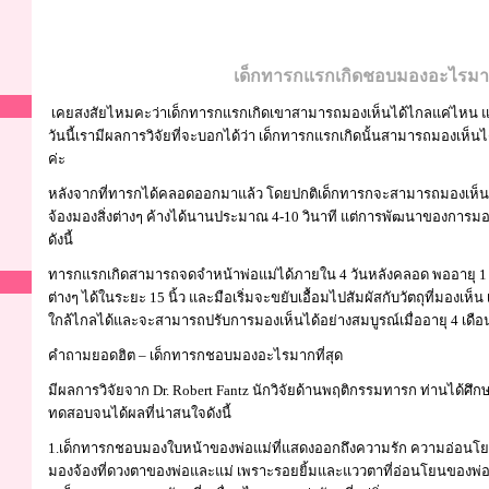
เด็กทารกแรกเกิดชอบมองอะไรมาก
เคยสงสัยไหมคะว่าเด็กทารกแรกเกิดเขาสามารถมองเห็นได้ไกลแค่ไหน 
วันนี้เรามีผลการวิจัยที่จะบอกได้ว่า เด็กทารกแรกเกิดนั้นสามารถมองเ
ค่ะ
หลังจากที่ทารกได้คลอดออกมาแล้ว โดยปกติเด็กทารกจะสามารถมองเห็นสิ
จ้องมองสิ่งต่างๆ ค้างได้นานประมาณ 4-10 วินาที แต่การพัฒนาของการมอ
ดังนี้
ทารกแรกเกิดสามารถจดจำหน้าพ่อแม่ได้ภายใน 4 วันหลังคลอด พออายุ 1 
ต่างๆ ได้ในระยะ 15 นิ้ว และมือเริ่มจะขยับเอื้อมไปสัมผัสกับวัตถุที่มองเห็
ใกล้ไกลได้และจะสามารถปรับการมองเห็นได้อย่างสมบูรณ์เมื่ออายุ 4 เดือ
คำถามยอดฮิต – เด็กทารกชอบมองอะไรมากที่สุด
มีผลการวิจัยจาก Dr. Robert Fantz นักวิจัยด้านพฤติกรรมทารก ท่านได้ศ
ทดสอบจนได้ผลที่น่าสนใจดังนี้
1.เด็กทารกชอบมองใบหน้าของพ่อแม่ที่แสดงออกถึงความรัก ความอ่อนโยน 
มองจ้องที่ดวงตาของพ่อและแม่ เพราะรอยยิ้มและแววตาที่อ่อนโยนของพ่อแ