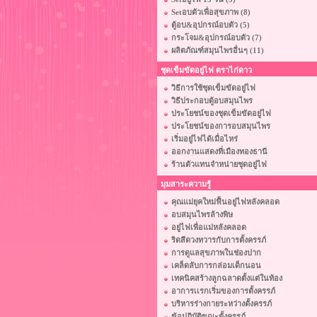
Setอบตัวเพื่อสุขภาพ (8)
ตู้อบ&อุปกรณ์อบตัว (5)
กระโจม&อุปกรณ์อบตัว (7)
ผลิตภัณฑ์สมุนไพรอื่นๆ (11)
ชุดเข็มขัดอยู่ไฟ ตราไก่ดาว
วิธีการใช้ชุดเข็มขัดอยู่ไฟ
วิธีประกอบตู้อบสมุนไพร
ประโยชน์ของชุดเข็มขัดอยู่ไฟ
ประโยชน์ของการอบสมุนไพร
เริ่มอยู่ไฟได้เมื่อไหร่
ออกงานแสดงที่เมืองทองธานี
ร้านตัวแทนจำหน่ายชุดอยู่ไฟ
มุมสาระความรู้
คุณแม่ยุคใหม่ฟื้นอยู่ไฟหลังคลอด
อบสมุนไพรล้างพิษ
อยู่ไฟเพื่อแม่หลังคลอด
ริดสีดวงทวารกับการตั้งครรภ์
การดูแลสุขภาพในช่องปาก
เคล็ดลับการกล่อมเด็กนอน
เทคนิคสร้างลูกฉลาดตั้งแต่ในท้อง
อาการเเรกเริ่มของการตั้งครรภ์
บริหารร่างกายระหว่างตั้งครรภ์
ข้อปฏิบัติขณะตั้งครรภ์